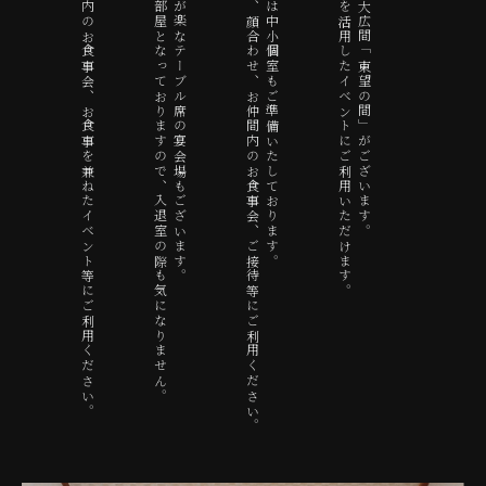
忘・新年宴会、お仲間内のお食事会、お食事を兼ねたイベント等にご利用ください。
正面玄関よりすぐのお部屋となっておりますので、入退室の際も気になりません。
本館一階には立ち座りが楽なテーブル席の宴会場もございます。
忘・新年宴会、ご結納、顔合わせ、お仲間内のお食事会、ご接待等にご利用ください。
本館一階および二階には中小個室もご準備いたしております。
慶弔をはじめ、大広間を活用したイベントにご利用いただけます。
本館二階には100畳の大広間「東望の間」がございます。