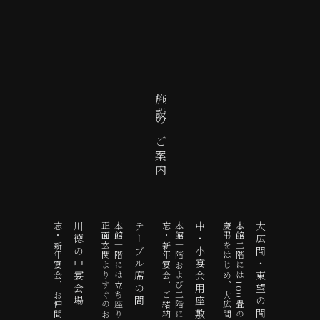
施設のご案内
川德の中宴会場
テーブル席の間
中・小宴会用座敷
大広間・東望の間